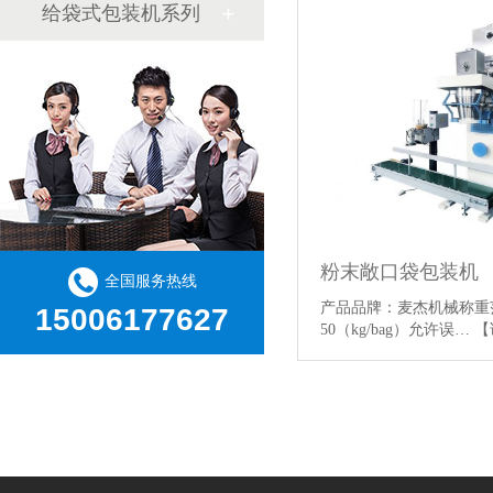
给袋式包装机系列
粉末敞口袋包装机
全国服务热线
产品品牌：麦杰机械称重范
15006177627
50（kg/bag）允许误…
【