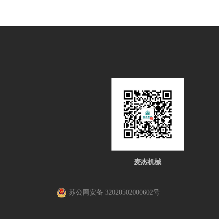
麦杰机械
苏公网安备 32020502000602号