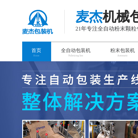
麦杰
机械
21年专注全自动粉末颗
首页
全自动包装机
粉末包装机
Home
Palletizing line
Automatic