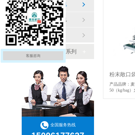
敞口袋包装机
阀口袋包装机
吨袋包装机
给袋式包装机系列
客服咨询
粉末敞口
产品品牌：麦
50（kg/ba
全国服务热线