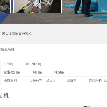
码头港口称重包装机
口袋包装机
5-50kg
300-3000kg
普通敞口袋
阀口袋
吨包袋
小颗粒料
大颗粒料（≥5cm)
结块料
普通粉料（≤
装机